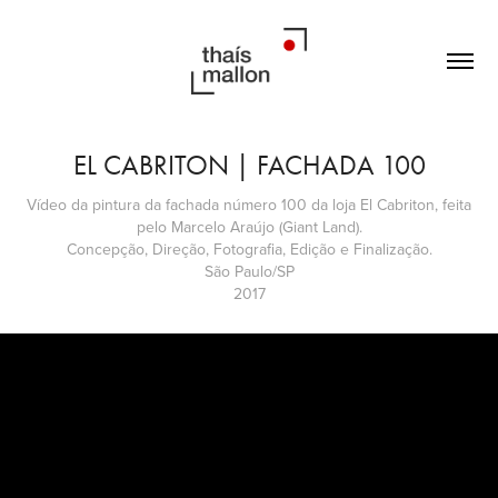
EL CABRITON | FACHADA 100
Vídeo da pintura da fachada número 100 da loja El Cabriton, feita
pelo Marcelo Araújo (Giant Land).
Concepção, Direção, Fotografia, Edição e Finalização.
São Paulo/SP
2017