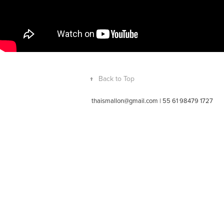
↑
Back to Top
thaismallon@gmail.com | 55 61 98479 1727