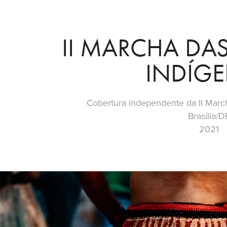
II MARCHA DAS
INDÍG
Cobertura independente da II Marc
Brasília/D
2021