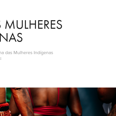
 MULHERES 
ENAS
ha das Mulheres Indígenas
F