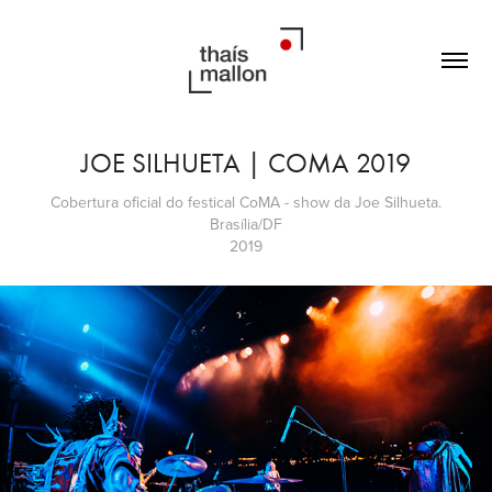
JOE SILHUETA | COMA 2019
Cobertura oficial do festical CoMA - show da Joe Silhueta.
Brasília/DF
2019