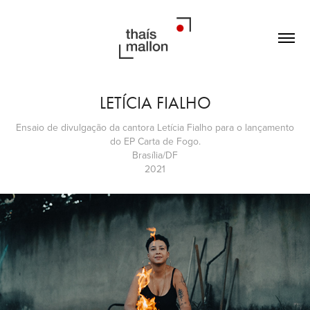
LETÍCIA FIALHO
Ensaio de divulgação da cantora Letícia Fialho para o lançamento
do EP Carta de Fogo.
Brasília/DF
2021