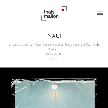
NAUÍ
Ensaio do cantor Nauí para a Revista Traços na loja Stonia da
Asa sul.
Brasília/DF
2021