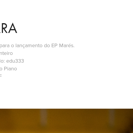
ARA
 para o lançamento do EP Marés.
nteiro
o: edu333
o Piano
F