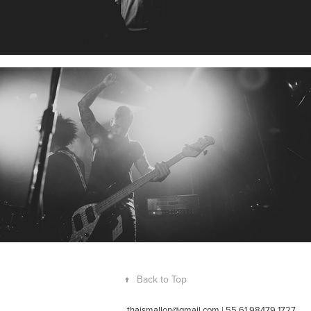
↑
Back to Top
thaismallon@gmail.com | 55 61 98479 1727